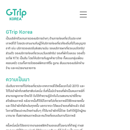
GTrip Korea
เป็นบริษัทตัวแทนการจองบริการต่างๆ ด้านการท่องเที่ยวในประเทศ
เกาหลีใต้ โดยประสานงานกับผู้ให้บริการท่องเที่ยวท้องถิ่นที่มีใบอนุญาต
อาทิ เช่น บริการจองรถรับส่งสนามบิน จองบริการพาเที่ยวแบบจัดทริป
ส่วนตัว จองบริการท่องเที่ยวแบบวันเดย์ทริป จองที่พักโรงแรม จองตั๋ว
รถไฟ KTX เป็นต้น โดยให้บริการกับลูกค้าชาวไทย ทั้งแบบกลุ่มเพื่อน
ครอบครัว รวมทั้งการจัดออฟฟิศเอาท์ติ้ง ดูงาน สัมมนาของบริษัทห้าง
ร้าน และหน่วยงานราชการ
ความเป็นมา
เริ่มต้นจากการที่ไปท่องเที่ยวประเทศเกาหลีใต้ครั้งแรกในปี 2013 และ
ได้ไปเข้าพักที่เกสต์เฮาส์แห่งหนึ่ง ซึ่งที่นั้นมีเจ้าของที่พักเป็นคนเกาหลีที่
สามารถพูดภาษาไทยได้ จึงได้ทำความรู้จักกันในวงสนทนาปาร์ตี้ตาม
สไตล์คนเกาหลี หลังจากนั้นก็ได้มีโอกาสไปเที่ยวเกาหลีใต้อีกหลายครั้ง
และได้เข้าพักที่พักเดิมทุกครั้ง นอกจากจะได้พบเจ้าของที่พักแล้ว ยังมี
โอกาสได้พบปะคนไทยท่านอื่นๆ ที่ได้มาเข้าพักที่นี้ด้วย จึงทำให้รู้จักผู้คน
มากมาย ทั้งสตาฟคนเกาหลีและคนไทยที่ชอบเดินทางไปเกาหลี
ครั้งหนึ่งเมื่อได้ออกจากงานออฟฟิศด้านเอเยนซี่โฆษณาที่ทำอยู่ ทางส