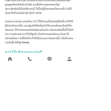
ตาฟเกาหลีที่ได้ทราบข่าวจึงได้ชักชวนมาทำงานที่ที่พักโดยเป็นสตาฟที่
ดูแลลูกค้าคนไทยที่มาเข้าพัก รวมทั้งทำการตลาดออนไลน์
ประชาสัมพันธ์ให้กับที่พักแห่งนี้ ให้เป็นที่รู้จักของคนไทยมากขึ้น จึงได้
เริ่มเข้าไปทำงานในช่วงปี
2015-2016
ช่วงระยะเวลาประมาณเกือบ 2 ปี ที่ได้ทำงานเป็นสตาฟที่พักนั้น ทำให้ได้
รู้จักคนไทยมากขึ้น และมีลูกค้าที่พักที่สนใจให้เราพาเที่ยวเองโดยให้ค่า
ตอบแทน ให้เราช่วยจองรถรับส่งสนามบินบ้าง หรือจองทริปซื้อตั๋วให้เค้า
บ้าง การบริการต่างๆ ที่ทำให้ลูกค้า จึงเกิดการบอกต่อแนะนำและใช้
บริการเรื่อยมา จึงตั้งใจที่จะทำให้เป็นระบบระเบียบมากขึ้น เป็นที่มาของ
การจัดตั้ง
GTrip Korea
การให้บริการตามปกติ
โดยการท่องเที่ยวประเทศเกาหลีใต้
แบ่งเป็นช่วง High Season (7 เดือน)
ช่วงปลายเดือนตุลาคม - ต้นเดือนธันวาคม ซึ่งเป็นช่วงฤดูใบไม้ร่วง (ช่วง
ใบไม้สีเหลืองแดง ทั่วประเทศตามวันเวลาที่พยากรณ์ในแต่ละปี จะได้รับ
ความนิยมในการไปถ่ายรูป)
ช่วงปลายเดือนธันวาคม - ช่วงปลายเดือนกุมภาพันธ์ เป็นช่วงฤดูหนาว
(ช่วงหิมะตกจะได้รับความนิยม รวมทั้งการเป็นเล่นสกีหิมะ ที่สกีรีสอร์ท)
ช่วงปลายเดือนมีนาคม - ช่วงกลางเดือนเมษายน เป็นช่วงใบไม้ผลิ (ช่วง
ดอกซากุระบาน ทั่วประเทศตามวันเวลาที่พยากรณ์ในแต่ละปี ได้รับความ
นิยมมากที่สุด เพราะใกล้เคียงกับช่วงวันหยุดยาวของประเทศไทยด้วย)
ส่วนช่วง Low Season (5 เดือน)
เป็นช่วงเดือนพฤษภาคม - ช่วงเดือนกันยายน ซึ่งนับว่าเป็นช่วงฤดูร้อน
ซึ่งมีสภาพอากาศ อุณหภูมิ ที่ไม่แตกต่างจากเมืองไทยนัก จึงทำให้ไม่เป็น