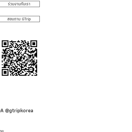
ร่วมงานกับเรา
สอบถาม GTrip
OA @gtripkorea
่อย