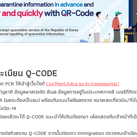
ทะเบียน Q-CODE
 PCR ให้เข้าสู่เว็บไซต์
Cov19ent.kdca.go.kr/cpassportal/
ัญชาติ ข้อมูลพาสปอร์ต อีเมล ข้อมูลการอยู่ในประเทศเกาหลี เบอร์ที่ติดต
R (ผลจะต้องเป็นลบ) พร้อมกับแนบไฟล์ผลตรวจ หมายเลขเที่ยวบิน/ที่นั่
โควิด-19
้อยแล้วจะได้ Q-CODE แนะนำให้ปรินต์ออกมา เพื่อแสดงกับเจ้าหน้าที่เม
มีการต่อคิวสแกน Q-CODE จากนั้นต่อแถว Immigration ตรวจคนเข้าเมื