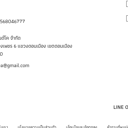
05568046777
นด์โค จํากัด
เพชร 6 แขวงดอนเมือง เขตดอนเมือง
10
ea@gmail.com
LINE 
กับเรา
นโยบายความเป็นส่วนตัว
เงื่อนไขและข้อตกลง
คำถามที่พบบ